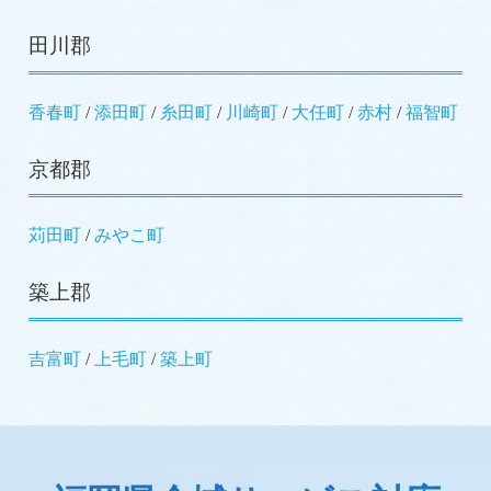
田川郡
香春町
/
添田町
/
糸田町
/
川崎町
/
大任町
/
赤村
/
福智町
京都郡
苅田町
/
みやこ町
築上郡
吉富町
/
上毛町
/
築上町