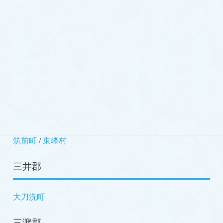
小竹町
/
鞍手町
嘉穂郡
桂川町
朝倉郡
筑前町
/
東峰村
三井郡
大刀洗町
三潴郡