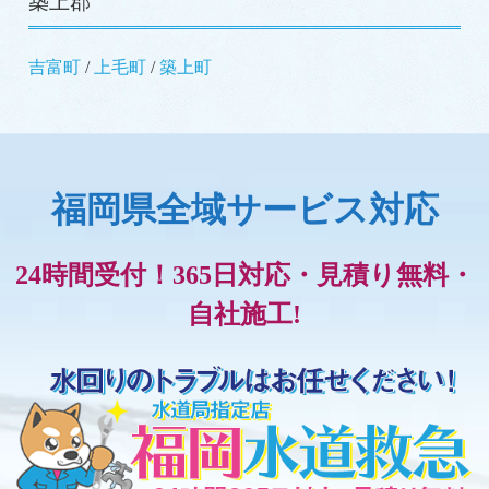
築上郡
吉富町
/
上毛町
/
築上町
福岡県全域サービス対応
24時間受付！365日対応・見積り無料・
自社施工!