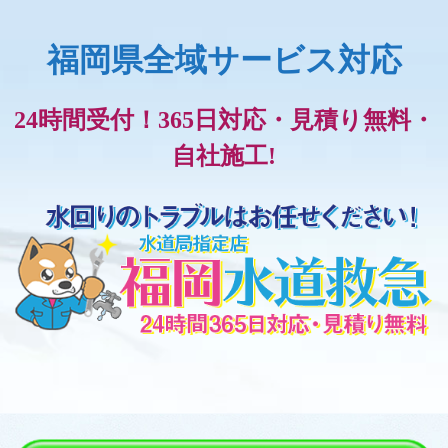
福岡県全域サービス対応
24時間受付！365日対応・見積り無料・
自社施工!