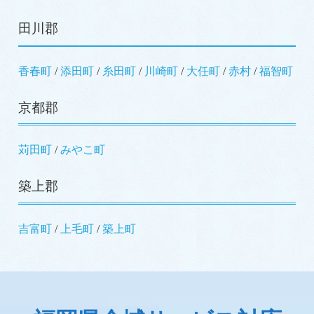
田川郡
香春町
/
添田町
/
糸田町
/
川崎町
/
大任町
/
赤村
/
福智町
京都郡
苅田町
/
みやこ町
築上郡
吉富町
/
上毛町
/
築上町