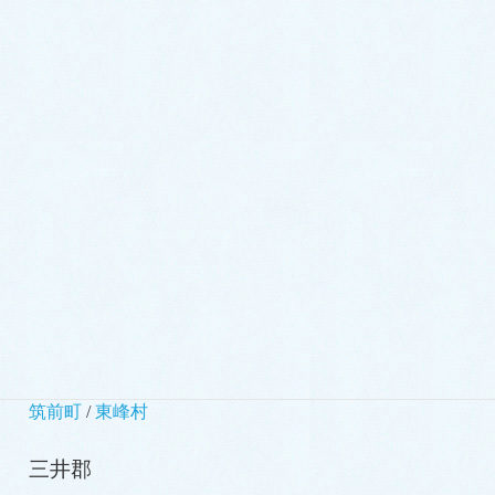
芦屋町
/
水巻町
/
岡垣町
/
遠賀町
鞍手郡
小竹町
/
鞍手町
嘉穂郡
桂川町
朝倉郡
筑前町
/
東峰村
三井郡