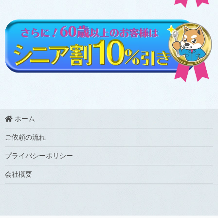
ホーム
ご依頼の流れ
プライバシーポリシー
会社概要