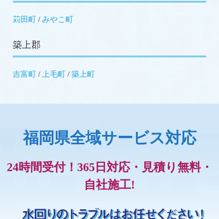
苅田町
/
みやこ町
築上郡
吉富町
/
上毛町
/
築上町
福岡県全域サービス対応
24時間受付！365日対応・見積り無料・
自社施工!