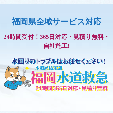
福岡県全域サービス対応
24時間受付！365日対応・見積り無料・
自社施工!