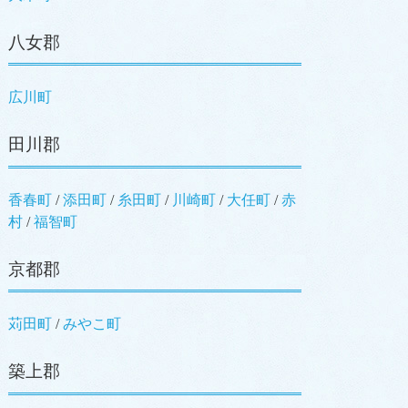
八女郡
広川町
田川郡
香春町
/
添田町
/
糸田町
/
川崎町
/
大任町
/
赤
村
/
福智町
京都郡
苅田町
/
みやこ町
築上郡