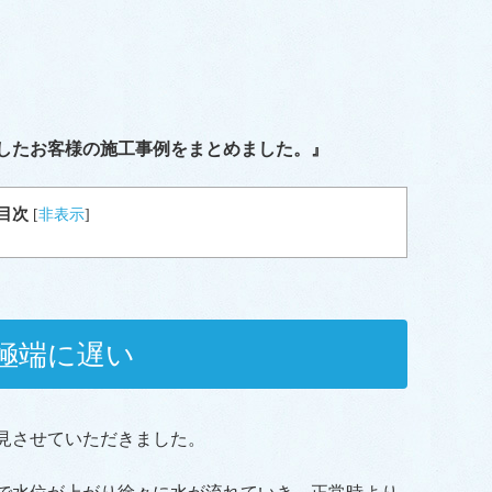
したお客様の施工事例をまとめました。』
目次
[
非表示
]
極端に遅い
見させていただきました。