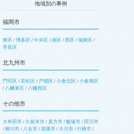
地域別の事例
福岡市
東区
/
博多区
/
中央区
/
南区
/
西区
/
城南区
/
早良区
北九州市
門司区
/
若松区
/
戸畑区
/
小倉北区
/
小倉南区
/
八幡東区
/
八幡西区
その他市
大牟田市
/
久留米市
/
直方市
/
飯塚市
/
田川市
/
柳川市
/
八女市
/
筑後市
/
大川市
/
行橋市
/