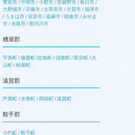
豊前市
/
中間市
/
小郡市
/
筑紫野市
/
春日市
/
大野城市
/
宗像市
/
太宰府市
/
古賀市
/
福津市
/
うきは市
/
宮若市
/
嘉麻市
/
朝倉市
/
みやま
市
/
糸島市
/
那珂川市
糟屋郡
宇美町
/
篠栗町
/
志免町
/
須恵町
/
新宮町
/
久
山町
/
粕屋町
遠賀郡
芦屋町
/
水巻町
/
岡垣町
/
遠賀町
鞍手郡
小竹町
/
鞍手町