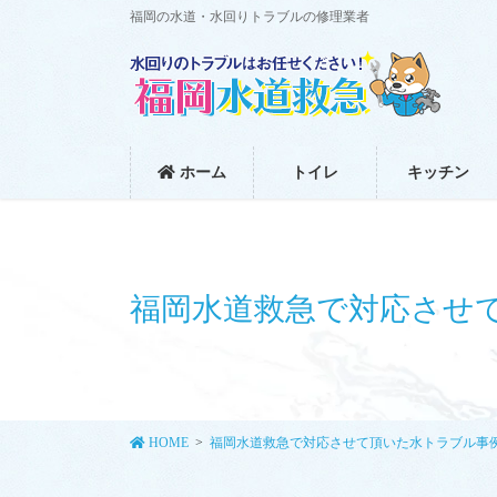
コ
ナ
福岡の水道・水回りトラブルの修理業者
ン
ビ
テ
ゲ
ン
ー
ツ
シ
に
ョ
移
ン
ホーム
トイレ
キッチン
動
に
移
動
福岡水道救急で対応させ
HOME
福岡水道救急で対応させて頂いた水トラブル事