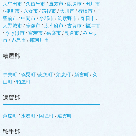
大牟田市
/
久留米市
/
直方市
/
飯塚市
/
田川市
/
柳川市
/
八女市
/
筑後市
/
大川市
/
行橋市
/
豊前市
/
中間市
/
小郡市
/
筑紫野市
/
春日市
/
大野城市
/
宗像市
/
太宰府市
/
古賀市
/
福津市
/
うきは市
/
宮若市
/
嘉麻市
/
朝倉市
/
みやま
市
/
糸島市
/
那珂川市
糟屋郡
宇美町
/
篠栗町
/
志免町
/
須恵町
/
新宮町
/
久
山町
/
粕屋町
遠賀郡
芦屋町
/
水巻町
/
岡垣町
/
遠賀町
鞍手郡