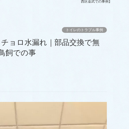
金武での事例】
トイレのトラブル事例
鳥飼での事
例】