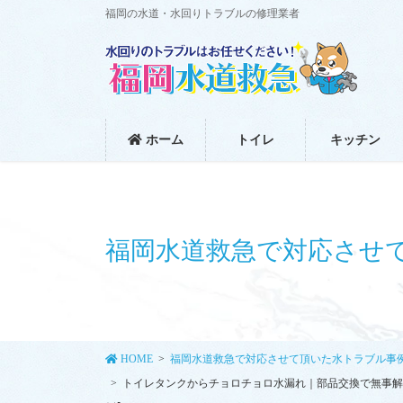
コ
ナ
福岡の水道・水回りトラブルの修理業者
ン
ビ
テ
ゲ
ン
ー
ツ
シ
に
ョ
移
ン
ホーム
トイレ
キッチン
動
に
移
動
福岡水道救急で対応させ
HOME
福岡水道救急で対応させて頂いた水トラブル事
トイレタンクからチョロチョロ水漏れ｜部品交換で無事解