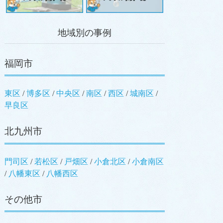
地域別の事例
福岡市
東区
/
博多区
/
中央区
/
南区
/
西区
/
城南区
/
早良区
北九州市
門司区
/
若松区
/
戸畑区
/
小倉北区
/
小倉南区
/
八幡東区
/
八幡西区
その他市