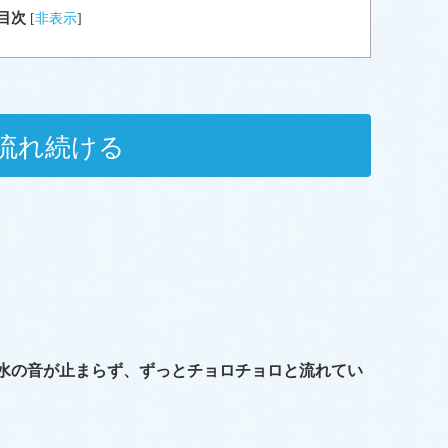
目次
[
非表示
]
流れ続ける
も水の音が止まらず、ずっとチョロチョロと流れてい