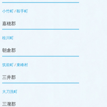
小竹町
/
鞍手町
嘉穂郡
桂川町
朝倉郡
筑前町
/
東峰村
三井郡
大刀洗町
三潴郡