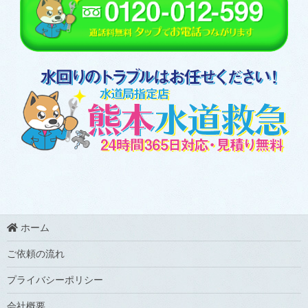
ホーム
ご依頼の流れ
プライバシーポリシー
会社概要