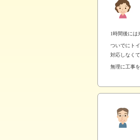
1時間後には
ついでにト
対応しなく
無理に工事