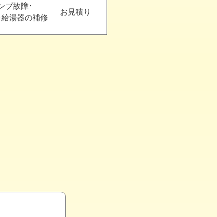
ンプ故障･
お見積り
･
給湯器の補修