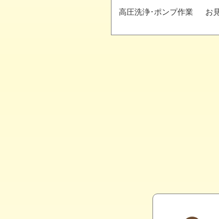
高圧洗浄･
ポンプ作業
お