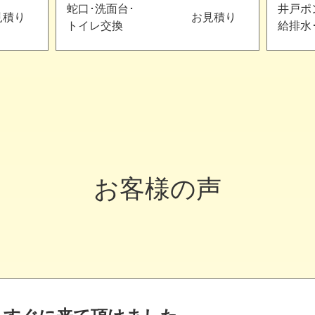
蛇口･洗面台･
井戸ポ
見積り
お見積り
トイレ交換
給排水
お客様の声