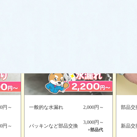
、水漏れ等はもちろん、
水が出ない、水が止まらない、悪臭が
どんなトラブルでも、24時間365日対応致します。
000円～
一般的な水漏れ
2,000円～
部品交
3,000円～
000円～
パッキンなど
部品交換
新品交
+部品代