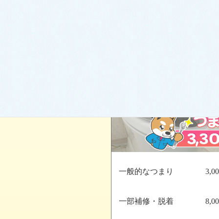
つまり
一般的なつまり
3,
一部補修・脱着
8,