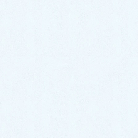
熊本市内：
30分
前後
熊本市外：
30分～1時間
前
♪お得♪
初回依頼は3000円引き