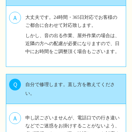
大丈夫です。24時間・365日対応でお客様の
ご都合に合わせて対応致します。
しかし、音の出る作業、屋外作業の場合は、
近隣の方への配慮が必要になりますので、日
中にお時間をご調整頂く場合もございます。
自分で修理します。直し方を教えてくださ
い。
申し訳ございませんが、電話口での行き違い
などでご迷惑をお掛けすることがないよう、