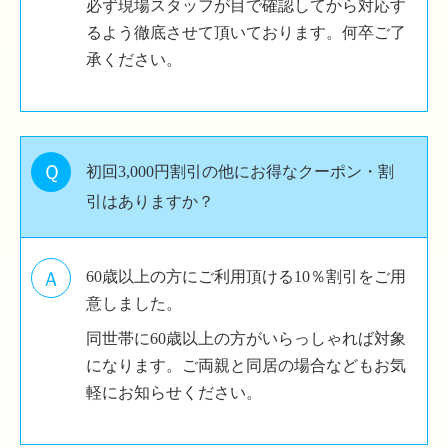
必ず現場スタッフが目で確認してから対応す
るよう徹底させて頂いております。何卒ご了
承ください。
初回3,000円割引の他にお得なクーポン・割
引はありますか？
60歳以上の方にご利用頂ける10％割引をご用
意しました。
同世帯に60歳以上の方がいらっしゃれば対象
になります。ご両親と同居の場合などもお気
軽にお知らせください。